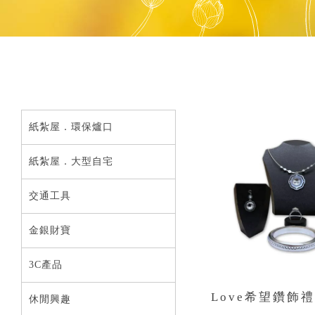
紙紮屋．環保爐口
紙紮屋．大型自宅
交通工具
金銀財寶
3C產品
Love希望鑽飾禮
休閒興趣