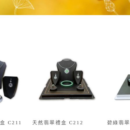
盒 C211
天然翡翠禮盒 C212
碧綠翡翠