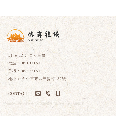
專人服務
0913215191
0937215191
台中市東區三賢街132號
禮儀社
台中禮儀社
東區禮儀社
葬儀社
台中葬儀社