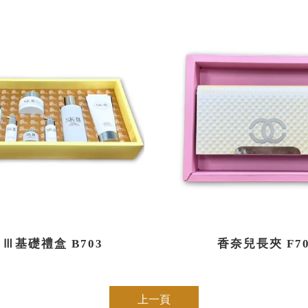
-Ⅲ基礎禮盒 B703
香奈兒長夾 F70
上一頁