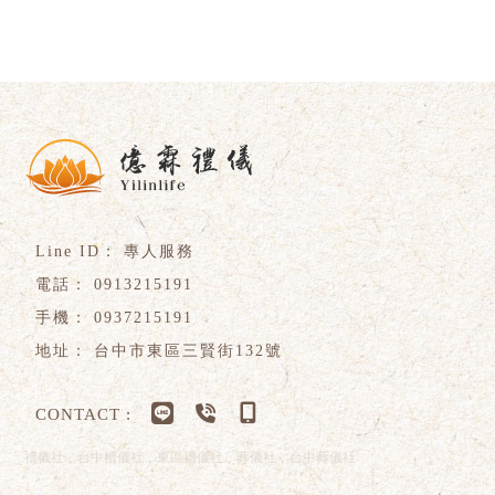
專人服務
0913215191
0937215191
台中市東區三賢街132號
禮儀社
台中禮儀社
東區禮儀社
葬儀社
台中葬儀社