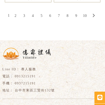
1
2
3
4
5
6
7
8
9
10
專人服務
0913215191
0937215191
台中市東區三賢街132號